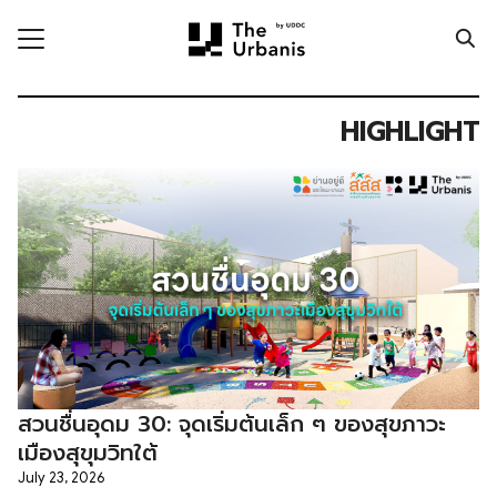
Skip
to
content
Search
for:
HIGHLIGHT
ronment
nomy
ic Realm
ity
ht
mnist
สวนชื่นอุดม 30: จุดเริ่มต้นเล็ก ๆ ของสุขภาวะ
n Data
เมืองสุขุมวิทใต้
July 23, 2026