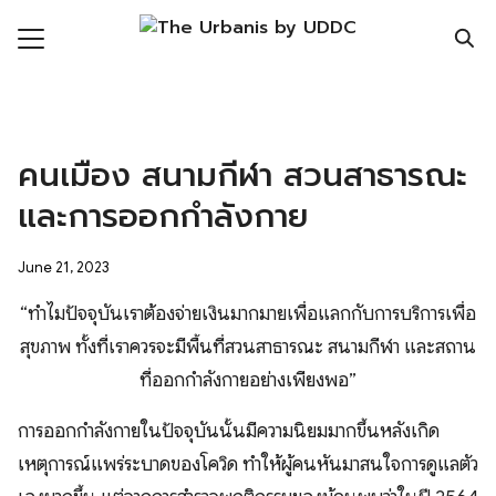
Skip
to
content
Search
for:
ronment
คนเมือง สนามกีฬา สวนสาธารณะ
nomy
และการออกกำลังกาย
ic Realm
June 21, 2023
ity
“ทำไมปัจจุบันเราต้องจ่ายเงินมากมายเพื่อแลกกับการบริการเพื่อ
ht
สุขภาพ ทั้งที่เราควรจะมีพื้นที่สวนสาธารณะ สนามกีฬา และสถาน
ที่ออกกำลังกายอย่างเพียงพอ”
mnist
n Data
การออกกำลังกายในปัจจุบันนั้นมีความนิยมมากขึ้นหลังเกิด
เหตุการณ์แพร่ระบาดของโควิด ทำให้ผู้คนหันมาสนใจการดูแลตัว