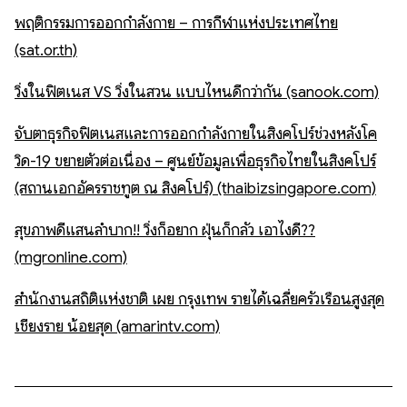
พฤติกรรมการออกกำลังกาย – การกีฬาแห่งประเทศไทย
(sat.or.th)
วิ่งในฟิตเนส VS วิ่งในสวน แบบไหนดีกว่ากัน (sanook.com)
จับตาธุรกิจฟิตเนสและการออกกำลังกายในสิงคโปร์ช่วงหลังโค
วิด-19 ขยายตัวต่อเนื่อง – ศูนย์ข้อมูลเพื่อธุรกิจไทยในสิงคโปร์
(สถานเอกอัครราชทูต ณ สิงคโปร์) (thaibizsingapore.com)
สุขภาพดีแสนลำบาก!! วิ่งก็อยาก ฝุ่นก็กลัว เอาไงดี??
(mgronline.com)
สำนักงานสถิติแห่งชาติ เผย กรุงเทพ รายได้เฉลี่ยครัวเรือนสูงสุด
เชียงราย น้อยสุด (amarintv.com)