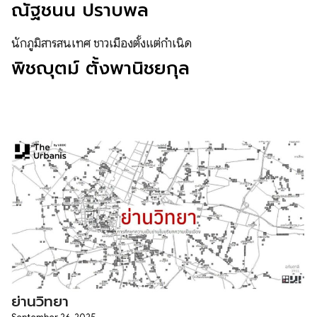
ณัฐชนน ปราบพล
นักภูมิสารสนเทศ ชาวเมืองตั้งแต่กำเนิด
พิชญุตม์ ตั้งพานิชยกุล
ย่านวิทยา