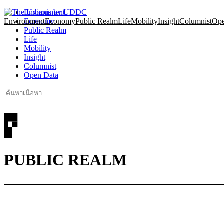
Skip
Environment
to
Environment
Economy
Economy
Public Realm
Life
Mobility
Insight
Columnist
Ope
content
Public Realm
Life
Mobility
Insight
Columnist
Open Data
Search
for:
PUBLIC REALM