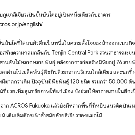
บภูเขาสีเขียวเป็นขั้นบันไดอยู่เป็นหนึ่งเดียวกับอาคาร
ros.or.jp/english/
้นบันไดที่ไต่บนตัวตึกเป็นหนึ่งในความตั้งใจของนักออกแบบที่จ
 เพื่อสร้างความกลมกลืนกับ Tenjin Central Park สวนสาธารณะข
นต้นไม้หลากหลายพันธุ์ หลังจากการก่อสร้างมีพืชอยู่ 76 สายพั
่อเวลาผ่านไปเมล็ดพันธุ์พืชที่ปลิวมาจากบริเวณใกล้เคียง และนกที่
มากกว่าเดิม ปัจจุบันมีพืชพันธุ์ 120 ชนิด รวมกว่า 50,000 ต
ทัศน์ที่ช่วยเพิ่มสุนทรียภาพให้แก่เมือง ยังช่วยให้อากาศภายในตึก
อกจาก ACROS Fukuoka แล้วยังมีหลากพื้นที่ที่หยิบแนวคิดป่าแนว
์ เติมเต็มตึกระฟ้าล้ำสมัยด้วยสีเขียวของแมกไม้