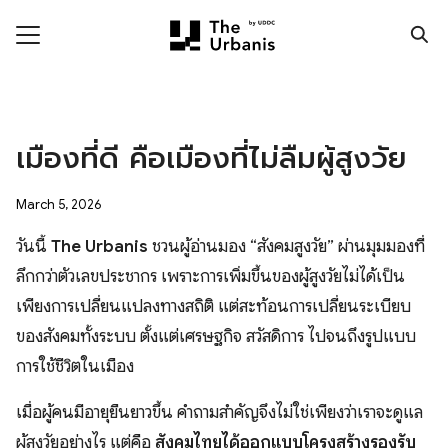
Skip
to
content
Search
for:
ronment
เมืองที่ดี คือเมืองที่ไม่ลืมผู้สูงวัย
nomy
ic Realm
March 5, 2026
วันนี้
The Urbanis
ชวนผู้อ่านมอง “สังคมสูงวัย” ผ่านมุมมองที่
ity
ลึกกว่าตัวเลขประชากร เพราะการเพิ่มขึ้นของผู้สูงวัยไม่ได้เป็น
เพียงการเปลี่ยนแปลงทางสถิติ แต่สะท้อนการเปลี่ยนระเบียบ
ht
ของสังคมทั้งระบบ ตั้งแต่เศรษฐกิจ สวัสดิการ ไปจนถึงรูปแบบ
mnist
การใช้ชีวิตในเมือง
n Data
เมื่อผู้คนมีอายุยืนยาวขึ้น คำถามสำคัญจึงไม่ใช่เพียงว่าเราจะดูแล
ผู้สูงวัยอย่างไร แต่คือ
สังคมไทยได้ออกแบบโครงสร้างรองรับ