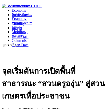
Skip
Environment
to
Economy
Environment
content
Public Realm
Economy
Life
Public Realm
Mobility
Life
Insight
Mobility
Columnist
Insight
Open Data
Columnist
Search
Open Data
for:
จุดเริ่มต้นการเปิดพื้นที่
สาธารณะ “สวนครูองุ่น” สู่สวน
เกษตรเพื่อประชาชน