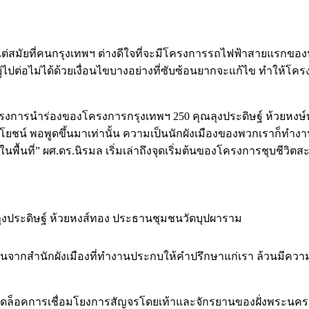
ตั้งแต่สมัยที่คนกรุงเทพฯ ต่างดีใจที่จะมีโครงการรถไฟฟ้าสายแรกข
ต่อไม่ได้ด้วยเงื่อนไขบางอย่างที่ซับซ้อนยากจะแก้ไข ทำให้โครงส
ป็นโครงการนำร่องของโครงการกรุงเทพฯ 250 คุณลุงประดิษฐ์ ห้วยห
ชน์ พอพูดขึ้นมาเท่านั้น ความเป็นนักผังเมืองของพวกเราก็ทำงานทัน
ในพื้นที่” ผศ.ดร.นิรมล เริ่มเล่าถึงจุดเริ่มต้นของโครงการชุบชี
ลุงประดิษฐ์ ห้วยหงส์ทอง ประธานชุมชนวัดบุปผาราม
จากสำนักผังเมืองที่ทำงานประกบให้คำปรึกษาแก่เรา ล้วนมีความเ
วยปลดล็อคการเชื่อมโยงการสัญจรโดยเท้าและจักรยานของฝั่งพระนค