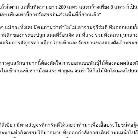
้วก็ตาม แต่พื้นที่ความยาว 280 เมตร และกว้างเพียง 8 เมตร ก็เ
ฯลฯ เพียงเท่านี้การจัดสรรปันส่วนพื้นที่ก็ยากแล้ว”
าๆ แม้กระทั่งเคยมีคนถามว่าทำไมไม่เอาจามจุรีร่มดี ทีมออกแบบก็อย
ลึกของกระบะปลูก แดดที่ร้อนจัด ลมที่แรง รวมทั้งลมหมุนกลางสะพ
ส่งเสริมการสัญจรทางเลือกโดยเท้าและจักรยานของสองฝั่งเจ้าพระย
การการดูแลรักษามากนี้ต้องตัดใจ การออกแบบพันธุ์ไม้ต้องสอดคล้อง
งจะไม่เข้าเกณฑ์ หากมีลมแรง พายุฝน จนทำให้กิ่งไม้หักโค่นลงไปบน
ีเขียว มีทางสัญจรที่การันตีได้เลยว่าทำมาเพื่อเอื้อประโยชน์ต่อผ
ะพานทำกิจกรรมได้มากมาย ทั้งออกกำลังกาย เดินข้ามแม่น้ำไปอีกฝ