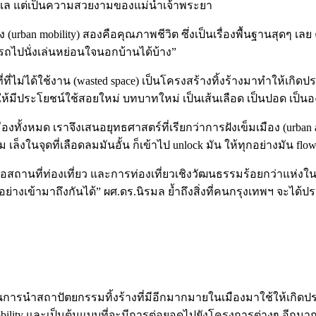
ะเล แต่เป็นความสวยงามของแม่น้ำเจ้าพระยา
(urban mobility) สองคือคุณภาพชีวิต ซึ่งเป็นเรื่องพื้นฐานสุดๆ 
ามารถไปนั่งเล่นหย่อนใจนอกบ้านได้บ้าง”
ี่ที่ไม่ได้ใช้งาน (wasted space) เป็นโครงสร้างทิ้งร้างมาทำให้เก
ให้มีประโยชน์ใช้สอยใหม่ บทบาทใหม่ เป็นเส้นเลือด เป็นปอด เป็น
เมืองทั้งหมด เราจึงเสนอยุทธศาสตร์ที่เรียกว่าการฝังเข็มเมือง (urb
ล็งในจุดที่เลือดลมมันอั้น ก็เข้าไป unlock มัน ให้ทุกอย่างมัน f
สถานที่ท่องเที่ยว และการท่องเที่ยวเชิงวัฒนธรรมร้อยกว่าแห่งใ
่งอย่างเข้ามาถึงกันได้” ผศ.ดร.นิรมล ย้ำถึงสิ่งที่คนกรุงเทพฯ จะได
สถาปัตยกรรมทิ้งร้างที่มีอีกมากมายในเมืองมาใช้ให้เกิดประโยชน์
 mobility และเป็นต้นแบบที่จะมีการต่อยอดไปยังโครงการต่างๆ อีกมาก