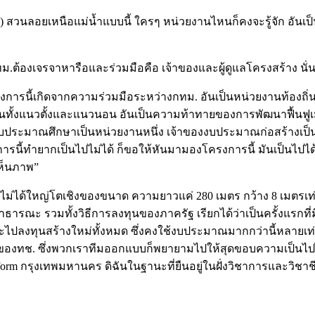
lity) สวนลอยเหนือแม่น้ำแบบนี้ ใครๆ หน่วยงานไหนก็คงจะรู้จัก อัน
ทม.ต้องเจรจาหารือและร่วมมือคือ เจ้าของและผู้ดูแลโครงสร้าง นั่
การนี้เกิดจากความร่วมมือระหว่างกทม. อันเป็นหน่วยงานท้องถิ่
านทั้งแนวตั้งและแนวนอน อันเป็นความท้าทายของการพัฒนาฟื้นฟู
องงบประมาณศึกษาเป็นหน่วยงานหนึ่ง เจ้าของงบประมาณก่อสร้างเป็น
นี้ทำยากเป็นไปไม่ได้ ก็ขอให้หันมามองโครงการนี้ มันเป็นไปได้น
เห็นภาพ”
่ได้ใหญ่โตเชิงของขนาด ความยาวแค่ 280 เมตร กว้าง 8 เมตรเท่านั
ที่สาธารณะ รวมทั้งวิธีการลงทุนของภาครัฐ เรียกได้ว่าเป็นครั้งแรก
ี่จะไปลงทุนสร้างใหม่ทั้งหมด ซึ่งคงใช้งบประมาณมากกว่านี้หลายเท
งทช. ซึ่งพวกเราทีมออกแบบก็พยายามไปให้สุดขอบความเป็นไปได
form กรุงเทพมหานคร ดิฉันในฐานะที่ยืนอยู่ในฝั่งวิชาการและวิชาช