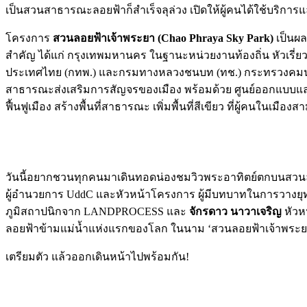
เป็นสวนสาธารณะลอยฟ้าก็สำเร็จลุล่วง เปิดให้ผู้คนได้ใช้บริการแ
โครงการ
สวนลอยฟ้าเจ้าพระยา (Chao Phraya Sky Park)
เป็นผล
สำคัญ ได้แก่ กรุงเทพมหานคร ในฐานะหน่วยงานท้องถิ่น หัวเร
ประเทศไทย (กทพ.) และกรมทางหลวงชนบท (ทช.) กระทรวงคมนาคม ใ
สาธารณะส่งเสริมการสัญจรของเมือง พร้อมด้วย ศูนย์ออกแบบแ
ฟื้นฟูเมือง สร้างพื้นที่สาธารณะ เพิ่มพื้นที่สีเขียว ที่ผู้คนในเมืองส
วันนี้อยากชวนทุกคนมาเดินทอดน่องชมวิวพระอาทิตย์ตกบนสวนลอ
ผู้อำนวยการ UddC และหัวหน้าโครงการ ผู้มีบทบาทในการวางยุท
ภูมิสถาปนิกจาก LANDPROCESS และ
จักรดาว นาวาเจริญ
หัวห
ลอยฟ้าข้ามแม่น้ำแห่งแรกของโลก ในนาม ‘สวนลอยฟ้าเจ้าพระยา’ 
เตรียมตัว แล้วออกเดินหน้าไปพร้อมกัน!