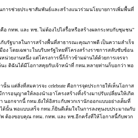
เป็นการช่วยประชาสัมพันธ์และสร้างแนวร่วมนโยบายการเพิ่มพื้นที่
นคือ กทพ. และ ทช. ไม่ต้องไปไล่รื้อหรือสร้างผลกระทบกับชุมชน”
นกับรัฐบาลในการสร้างพื้นที่สาธารณะคุณภาพดี เป็นความสำเร็จ
เมือง โดยเฉพาะในบริบทรัฐไทยที่โครงสร้างราชการสลับซับซ้อน
หน่วยงานหนึ่ง แต่โครงการนี้ก็ก้าวข้ามผ่านได้ด้วยการเจรจา
ะ ดิฉันได้มีโอกาสคุยกับเจ้าหน้าที่ กทม.หลายท่านก็บอกว่า พอ
้น แต่สิ่งที่สมควรจะ celebrate คือการจุดประกายให้เห็นโอกาส
ที่มีการอนุญาตให้ลองนำเอาโครงสร้างทิ้งร้างมาปรับเปลี่ยนให้เกิด
่า นอกจากนี้ กทม.ยังให้อิสระกับพวกเรานักออกแบบอย่างเต็มที่
้นั้น พอแบบเสร็จ กทม.ก็ยินดีเต็มใจในการลงทุนงบประมาณกับ
ีพ ต้องขอบคุณ กทม. กทพ. และ ทช.อีกครั้งที่ให้โอกาสนี้กับพวก