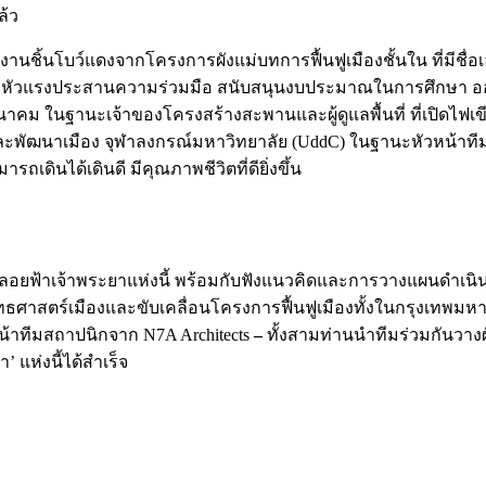
ล้ว
งานชิ้นโบว์แดงจากโครงการผังแม่บทการฟื้นฟูเมืองชั้นใน ที่มีชื
ี่ยวหัวแรงประสานความร่วมมือ สนับสนุนงบประมาณในการศึกษา ออ
นฐานะเจ้าของโครงสร้างสะพานและผู้ดูแลพื้นที่ ที่เปิดไฟเขียว
ละพัฒนาเมือง จุฬาลงกรณ์มหาวิทยาลัย (UddC) ในฐานะหัวหน้า
ามารถเดินได้เดินดี มีคุณภาพชีวิตที่ดียิ่งขึ้น
ยฟ้าเจ้าพระยาแห่งนี้ พร้อมกับฟังแนวคิดและการวางแผนดำเนินก
ธศาสตร์เมืองและขับเคลื่อนโครงการฟื้นฟูเมืองทั้งในกรุงเทพมห
น้าทีมสถาปนิกจาก N7A Architects
–
ทั้งสามท่านนำทีมร่วมกันวาง
แห่งนี้ได้สำเร็จ