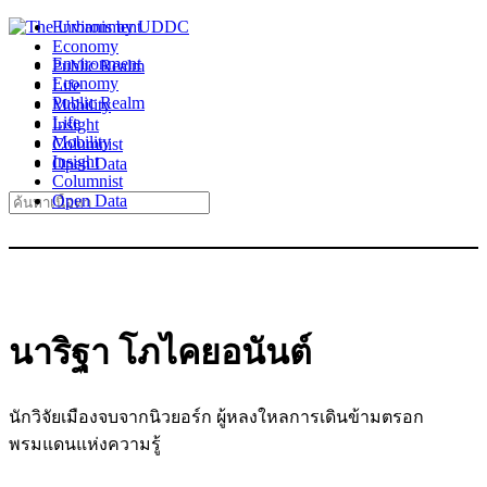
Skip
Environment
to
Economy
Environment
content
Public Realm
Economy
Life
Public Realm
Mobility
Life
Insight
Mobility
Columnist
Insight
Open Data
Columnist
Search
Open Data
for:
นาริฐา โภไคยอนันต์
นักวิจัยเมืองจบจากนิวยอร์ก ผู้หลงใหลการเดินข้ามตรอก
พรมแดนแห่งความรู้