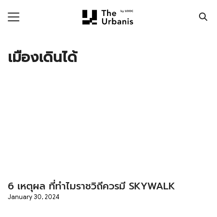
Skip
to
content
Search
for:
เมืองเดินได้
ronment
nomy
ic Realm
ity
ht
mnist
6 เหตุผล ที่ทำไมราชวิถีควรมี SKYWALK
n Data
January 30, 2024