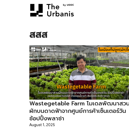
Skip
to
content
S
fo
สสส
Wastegetable Farm โมเดลพัฒนาสว
ผักบนดาดฟ้าจากศูนย์การค้าเซ็นเตอร์วัน
ช้อปปิ้งพลาซ่า
August 1, 2025