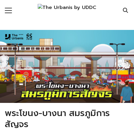
Skip
to
content
Search
for:
ronment
nomy
ic Realm
ity
ht
mnist
พระโขนง-บางนา สมรภูมิการ
n Data
สัญจร