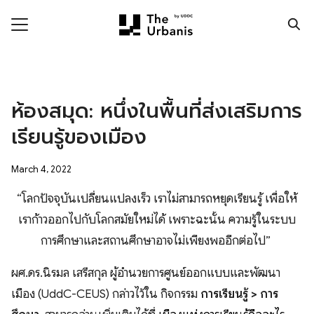
Skip
to
content
Search
for:
ronment
ห้องสมุด: หนึ่งในพื้นที่ส่งเสริมการ
nomy
เรียนรู้ของเมือง
ic Realm
March 4, 2022
ity
“โลกปัจจุบันเปลี่ยนแปลงเร็ว เราไม่สามารถหยุดเรียนรู้ เพื่อให้
ht
เราก้าวออกไปกับโลกสมัยใหม่ได้ เพราะฉะนั้น ความรู้ในระบบ
การศึกษาและสถานศึกษาอาจไม่เพียงพออีกต่อไป”
mnist
n Data
ผศ.ดร.นิรมล เสรีสกุล ผู้อำนวยการศูนย์ออกแบบและพัฒนา
เมือง (UddC-CEUS) กล่าวไว้ใน กิจกรรม
การเรียนรู้ > การ