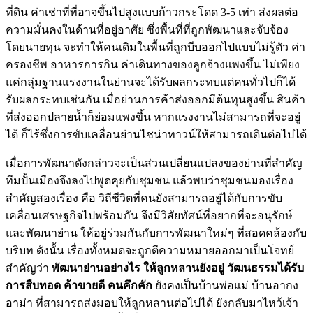
ที่ดิน ค่าเช่าที่ที่อาจขึ้นไปสูงแบบก้าวกระโดด 3-5 เท่า ส่งผลต่อ
ความมั่นคงในด้านที่อยู่อาศัย ซึ่งพื้นที่ที่ถูกพัฒนาและจับจ้อง
โดยนายทุน จะทำให้คนเดิมในพื้นที่ถูกบีบออกไปแบบไม่รู้ตัว ค่า
ครองชีพ อาหารการกิน ค่าเดินทางของลูกจ้างแพงขึ้น ไม่เพียง
แค่กลุ่มฐานแรงงานในย่านจะได้รับผลกระทบแต่คนทั่วไปก็ได้
รับผลกระทบเช่นกัน เมื่อย่านการค้าส่งออกมีต้นทุนสูงขึ้น สินค้า
ที่ส่งออกปลายน้ำก็ย่อมแพงขึ้น หากแรงงานไม่สามารถที่จะอยู่
ได้ ก็ไร้ซึ่งการขับเคลื่อนย่านไชน่าทาวน์ให้สามารถเดินต่อไปได้
เมื่อการพัฒนาดังกล่าวจะเป็นส่วนเปลี่ยนแปลงของย่านที่สำคัญ
ทีมปั้นเมืองจึงลงไปพูดคุยกับชุมชน แล้วพบว่าชุมชนมองเรื่อง
สำคัญสองเรื่อง คือ วิถีชีวิตที่คนยังสามารถอยู่ได้กับการขับ
เคลื่อนเศรษฐกิจไปพร้อมกัน จึงมีวิสัยทัศน์ที่อยากที่จะอนุรักษ์
และพัฒนาย่าน ให้อยู่ร่วมกันกับการพัฒนาใหม่ๆ ที่สอดคล้องกับ
บริบท ดังนั้น เรื่องทั้งหมดจะถูกตีความหมายออกมาเป็นโจทย์
สำคัญว่า
พัฒนาย่านอย่างไร ให้ลูกหลานยังอยู่ วัฒนธรรมได้รับ
การสืบทอด ค้าขายดี คนคึกคัก
ยังคงเป็นบ้านพ่อแม่ บ้านอากง
อาม่า ที่สามารถส่งมอบให้ลูกหลานต่อไปได้ ยังกลับมาไหว้เจ้า