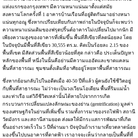
แห่งแรกของกรุงเทพฯ มีความหนาแน่นมาตั้งแต่สมัย
สงครามโลกครั้งที่ 1 อาคารบ้านเรือนที่อยู่ติดกันมาอย่างหนา
แน่นทุกอณู ซึ่งหากเปรียบเทียบกับภาพถ่ายในปัจจุบันก็จะพบว่า
ความหนาแน่นเดิมของฟรุตปริ้นต์อาคารไม่เปลี่ยนไปมากนัก มี
เพียงความสูงของอาคารที่เพิ่มขึ้น พื้นที่สีเขียวที่ลดน้อยลง โดย
ในปัจจุบันมีพื้นที่สีเขียว 30,555 ตร.ม. คิดเป็นร้อยละ 2.15 ของ
พื้นที่เขต มีสัดส่วนพื้นที่สีเขียวน้อยที่สุด กล่าวคือ ประเด็นปัญหา
หลักของพื้นที่ หนึ่งในนั้นคือย่านมีความแออัดและขาดแคลน
พื้นที่สาธารณะ ชุมชนดั้งเดิมที่อาศัยอยู่โหยหาพื้นที่สาธารณะ
ซึ่งหากย้อนกลับไปในอดีตเมื่อ 40-50 ปีที่แล้ว ผู้คนยังใช้ชีวิตอยู่
กับพื้นที่สาธารณะ ไม่ว่าจะเป็นวงเวียนโอเดียน พื้นที่ริมแม่น้ำ
และท่าเรือ แต่วิถีชีวิตเหล่านั้นได้หายไปจากการเกิด
กระบวนการเปลี่ยนแปลงลักษณะของย่าน (gentrification) มูลค่า
ของเศรษฐกิจในย่านที่เพิ่มขึ้น รวมทั้งการมาของรถไฟฟ้า สถานี
วัดมังกร และสถานีสามยอด ส่งผลให้มีกระแสการพัฒนาที่เกิด
ขึ้นอย่างรวดเร็วใน 5 ปีที่ผ่านมา ปัจจุบันถ้าเรามาเที่ยวตลาดน้อย
มองขึ้นไปบนอาคารที่ดาดฟ้า เราอาจจะเห็นว่ากลายเป็นพื้นที่ที่