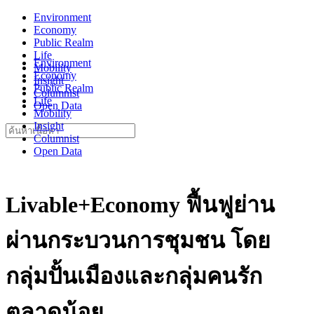
Skip
Environment
to
Economy
content
Public Realm
Life
Environment
Mobility
Economy
Insight
Public Realm
Columnist
Life
Open Data
Mobility
Insight
Search
Columnist
for:
Open Data
Livable+Economy ฟื้นฟูย่าน
ผ่านกระบวนการชุมชน โดย
กลุ่มปั้นเมืองและกลุ่มคนรัก
ตลาดน้อย