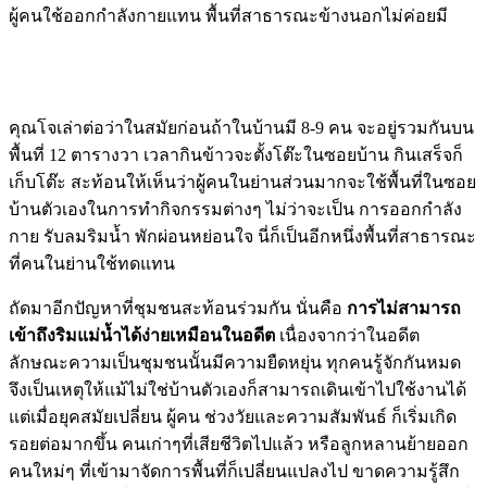
ผู้คนใช้ออกกำลังกายแทน พื้นที่สาธารณะข้างนอกไม่ค่อยมี
คุณโจเล่าต่อว่าในสมัยก่อนถ้าในบ้านมี 8-9 คน จะอยู่รวมกันบน
พื้นที่ 12 ตารางวา เวลากินข้าวจะตั้งโต๊ะในซอยบ้าน กินเสร็จก็
เก็บโต๊ะ สะท้อนให้เห็นว่าผู้คนในย่านส่วนมากจะใช้พื้นที่ในซอย
บ้านตัวเองในการทำกิจกรรมต่างๆ ไม่ว่าจะเป็น การออกกำลัง
กาย รับลมริมน้ำ พักผ่อนหย่อนใจ นี่ก็เป็นอีกหนึ่งพื้นที่สาธารณะ
ที่คนในย่านใช้ทดแทน
ถัดมาอีกปัญหาที่ชุมชนสะท้อนร่วมกัน นั่นคือ
การไม่สามารถ
เข้าถึงริมแม่น้ำได้ง่ายเหมือนในอดีต
เนื่องจากว่าในอดีต
ลักษณะความเป็นชุมชนนั้นมีความยืดหยุ่น ทุกคนรู้จักกันหมด
จึงเป็นเหตุให้แม้ไม่ใช่บ้านตัวเองก็สามารถเดินเข้าไปใช้งานได้
แต่เมื่อยุคสมัยเปลี่ยน ผู้คน ช่วงวัยและความสัมพันธ์ ก็เริ่มเกิด
รอยต่อมากขึ้น คนเก่าๆที่เสียชีวิตไปแล้ว หรือลูกหลานย้ายออก
คนใหม่ๆ ที่เข้ามาจัดการพื้นที่ก็เปลี่ยนแปลงไป ขาดความรู้สึก