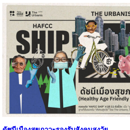
ดัชนีเมืองสุขภาวะรองรับสังคมสูงวัย