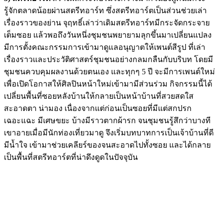
รู้จักตลาดน้อยผ่านสตรีทอาร์ท ซึ่งสตรีทอาร์ตเป็นส่วนช่วยเล่า
เรื่องราวของย่าน จุฤทธิ์เล่าว่าเดิมสตรีทอาร์ทมีกระจัดกระจาย
เต็มซอย แล้วพอถึงวันหนึ่งชุมชนพยายามลุกขึ้นมาเปลี่ยนแปลง
มีการตั้งคณะกรรมการเข้ามาดูแลอนุญาตให้เพนต์สีรูป ที่เล่า
เรื่องราวและประวัติศาสตร์ชุมชนอย่างกลมกลืนกับบริบท โดยมี
ชุมชนควบคุมผลงานด้วยตนเอง และทุกๆ 5 ปี จะมีการเพนต์ใหม่
เพื่อเปิดโอกาสให้ศิลปินหน้าใหม่เข้ามามีส่วนร่วม กิจกรรมนี้ได้
เปลี่ยนพื้นที่ซอยหลังบ้านให้กลายเป็นหน้าบ้านที่สวยสดใส
สะอาดตา น่ามอง เนื่องจากแต่ก่อนเป็นซอยที่มีแต่สกปรก
เฉอะแฉะ มีเศษขยะ บ้างมีราวตากผ้ารก จนชุมชนรู้สึกว่าบางที
เขาอายเมื่อมีนักท่องเที่ยวมาดู จึงเริ่มบทบาทการเป็นเจ้าบ้านที่ดี
มีน้ำใจ เข้ามาช่วยเคลียร์ของจนสะอาดไปทั้งซอย และได้กลาย
เป็นพื้นที่สตรีทอาร์ตที่น่าดึงดูดในปัจจุบัน