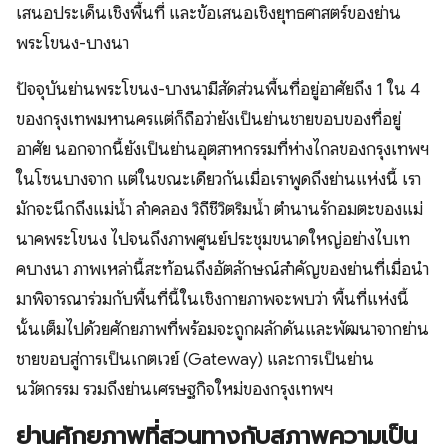
เสนอประเด็นเชิงพื้นที่ และข้อเสนอเชิงยุทธศาสตร์ของย่าน
พระโขนง-บางนา
​ปัจจุบันย่านพระโขนง-บางนามีสัดส่วนพื้นที่อยู่อาศัยถึง 1 ใน 4
ของกรุงเทพมหานครแต่ก็ถือว่ายังเป็นย่านชายขอบของที่อยู่
อาศัย นอกจากนี้ยังเป็นย่านอุตสาหกรรมที่ห่างไกลของกรุงเทพฯ
ในโซนบางจาก แต่ในขณะเดียวกันเมื่อเราพูดถึงย่านแห่งนี้ เรา
มักจะนึกถึงแม่น้ำ ลำคลอง วิถีชีวิตริมน้ำ ตำนานรักอมตะของแม่
นาคพระโขนง ไปจนถึงภาพศูนย์ประชุมขนาดใหญ่อย่างไบเท
คบางนา ภาพเหล่านี้สะท้อนถึงอัตลักษณ์สำคัญของย่านที่เมื่อนำ
มาพิจารณาร่วมกับพื้นที่นี้ในเชิงกายภาพจะพบว่า พื้นที่แห่งนี้
นั้นเต็มไปด้วยศักยภาพที่พร้อมจะถูกผลักดันและพัฒนาจากย่าน
ชายขอบสู่การเป็นเกตเวย์ (Gateway) และการเป็นย่าน
นวัตกรรม รวมถึงย่านเศรษฐกิจใหม่ของกรุงเทพฯ
ย่านศักยภาพที่สวนทางกับสภาพความเป็น