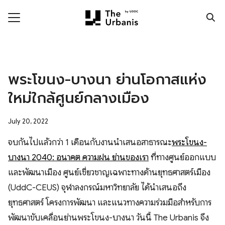
Skip
to
content
Search
for:
ronment
พระโขนง-บางนา ย่านโอกาสแห่ง
nomy
ใหม่ใกล้ศูนย์กลางเมือง
ic Realm
July 20, 2022
ity
​จบกันไปแล้วกว่า 1 เดือนกับงานนำเสนอสาธารณะ
พระโขนง-
ht
บางนา 2040: อนาคต ความฝัน ย่านของเรา
ที่ทางศูนย์ออกแบบ
และพัฒนาเมือง ศูนย์เชี่ยวชาญเฉพาะทางด้านยุทธศาสตร์เมือง
mnist
(UddC-CEUS) จุฬาลงกรณ์มหาวิทยาลัย ได้นำเสนอถึง
n Data
ยุทธศาสตร์ โครงการพัฒนา และแนวทางความร่วมมือสำหรับการ
พัฒนาขับเคลื่อนย่านพระโขนง-บางนา วันนี้ The Urbanis จึง