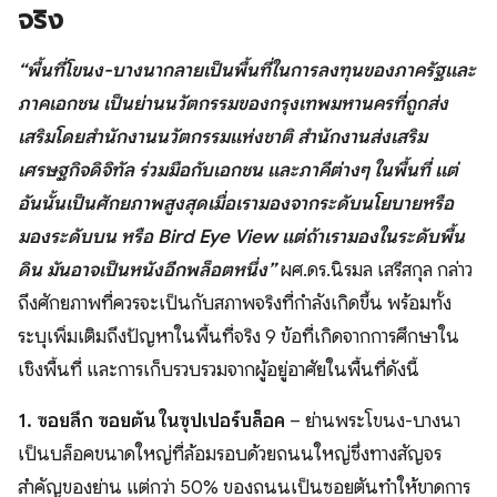
จริง
“พื้นที่โขนง-บางนากลายเป็นพื้นที่ในการลงทุนของภาครัฐและ
ภาคเอกชน เป็นย่านนวัตกรรมของกรุงเทพมหานครที่ถูกส่ง
เสริมโดยสำนักงานนวัตกรรมแห่งชาติ สำนักงานส่งเสริม
เศรษฐกิจดิจิทัล ร่วมมือกับเอกชน และภาคีต่างๆ ในพื้นที่ แต่
อันนั้นเป็นศักยภาพสูงสุดเมื่อเรามองจากระดับนโยบายหรือ
มองระดับบน หรือ Bird Eye View แต่ถ้าเรามองในระดับพื้น
ดิน มันอาจเป็นหนังอีกพล็อตหนึ่ง”
ผศ.ดร.นิรมล เสรีสกุล กล่าว
ถึงศักยภาพที่ควรจะเป็นกับสภาพจริงที่กำลังเกิดขึ้น พร้อมทั้ง
ระบุเพิ่มเติมถึงปัญหาในพื้นที่จริง 9 ข้อที่เกิดจากการศึกษาใน
เชิงพื้นที่ และการเก็บรวบรวมจากผู้อยู่อาศัยในพื้นที่ดังนี้
1. ซอยลึก ซอยตัน ในซุปเปอร์บล็อค
– ย่านพระโขนง-บางนา
เป็นบล็อคขนาดใหญ่ที่ล้อมรอบด้วยถนนใหญ่ซึ่งทางสัญจร
สำคัญของย่าน แต่กว่า 50% ของถนนเป็นซอยตันทำให้ขาดการ