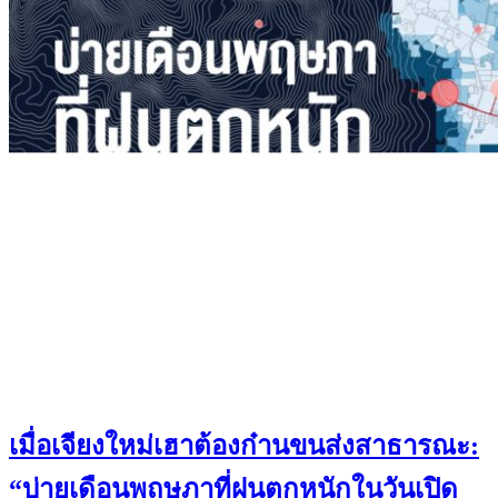
เมื่อเจียงใหม่เฮาต้องก๋านขนส่งสาธารณะ:
“บ่ายเดือนพฤษภาที่ฝนตกหนักในวันเปิด