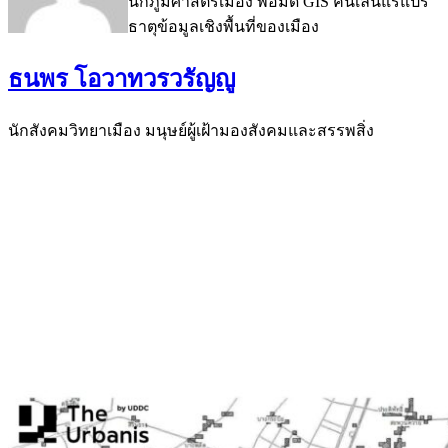
นักภูมิศาสตร์เมือง พ่อมด GIS คนเล่นแร่แปร
ธาตุข้อมูลเชิงพื้นที่ของเมือง
ธนพร โอวาทวรวรัญญู
นักสังคมวิทยาเมือง มนุษย์ผู้เฝ้ามองสังคมและสรรพสิ่ง