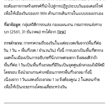
จะต้องการการสร้างสรรค์ที่นำไปสู่การปฏิรูประบบวินมอเตอร์ไซค์
เพื่อให้เมืองวินของเรา Win ด้านการเดินทางในแบบของเราเอง
ที่มาข้อมูล
: กลุ่มสถิติการขนส่ง กองแผนงาน กรมการขนส่งทาง
บก (2561, 31 ธันวาคม) หาได้จาก [
link
]
การคำนวน
: การหาความถี่ของวินในแต่ละเขตเริ่มจาก(พื้นที่ต่อ
วิน 1 วิน = พื้นที่เขต / จำนวนวิน) ทั้งนี้ การบอกเป็นพื้นที่ตาราง
เมตรในเมืองเป็นการอธิบายที่นึกภาพตามยาก จึงสมมติว่าถ้า
พื้นที่ต่อ 1 วินเป็นพื้นที่วงกลมที่มีวินเป็นจุดศูนย์กลางแล้วมีรัศมี
โดยรอบ จึงนำมาแทนค่าเหมือนการหาพื้นที่วงกลม ทั้งนี้
เนื่องจาก 1 วินแสดงถึงวงกลม 1 วง จึงต้องคูณ 2 ในตอนท้าย
เพื่อให้เป็นระยะทางโดยเฉลี่ยระหว่างวิน