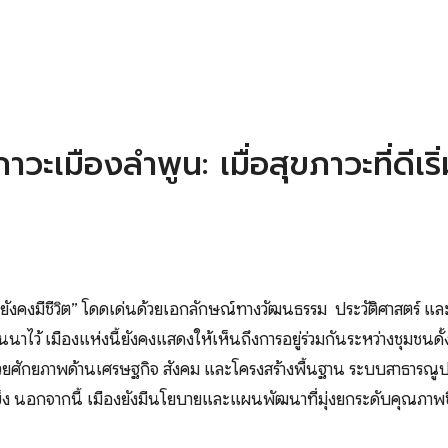
earch
r:
าวะเมืองลำพูน: เมื่อสุขภาวะที่ดีเริ
ี่ยังคงมีชีวิต” โดดเด่นด้วยเอกลักษณ์ทางวัฒนธรรม ประวัติศาสตร์ และ
นาไว้ เมืองแห่งนี้ยังคงแสดงให้เห็นถึงการอยู่ร่วมกันระหว่างชุมชนด
วยศักยภาพด้านเศรษฐกิจ สังคม และโครงสร้างพื้นฐาน ระบบสาธารณูปโภ
มแข็ง นอกจากนี้ เมืองยังมีนโยบายและแผนพัฒนาที่มุ่งยกระดับคุณภา