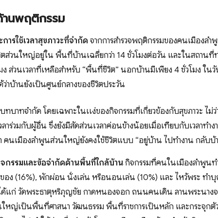
้านพฤติกรรม
ะการใช้เวลาสุขภาวะที่จำกัด
จากการสำรวจพฤติกรรมของคนเมืองลำพูน
ชีวิตส่วนใหญ่อยู่ใน พื้นที่บ้านเฉลี่ยกว่า 14 ชั่วโมงต่อวัน และในสถาน
ง ส่วนเวลาที่เหลือสำหรับ “พื้นที่ชีวิต” นอกบ้านมีเพียง 4 ชั่วโมง ใน
ด้ว่าบ้านยังเป็นศูนย์กลางของชีวิตประวัน
มีบทบาทจำกัด โดยเฉพาะในเเง่ของกิจกรรมที่เกี่ยวข้องกับสุขภาวะ ไม่
าร่วมกับผู้อื่น ซึ่งยังมีสัดส่วนเวลาค่อนข้างน้อยเมื่อเทียบกับเวลา
้ว่า คนเมืองลำพูนส่วนใหญ่ยังคงใช้ชีวิตแบบ “อยู่บ้าน ไปทำงาน กลับบ้
จกรรมและข้อจำกัดด้านพื้นที่ใกล้บ้าน
กิจกรรมที่คนในเมืองลำพูนทำ
้อของ (16%), พักผ่อน นั่งเล่น หรือนอนเล่น (10%) และ ไหว้พระ ทำบ
ได้แก่ วัดพระธาตุหริภุญชัย กาดหนองจอก ถนนคนเดิน ลานพระนางจ
่วนใหญ่เป็นพื้นที่ศาสนา วัฒนธรรม พื้นที่ราชการเป็นหลัก และกระจุกตัวอย