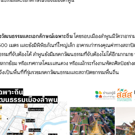
วัฒนธรรมและเอกลักษณ์ของเมืองลำพูน
างวัฒนธรรมและเอกลักษณ์เฉพาะถิ่น
โดยรอบเมืองลำพูนมีวัดวาอารา
500 เมตร และยังมีพิพิธภัณฑ์ใหญ่เล็ก อาคารเก่าทรงคุณค่าทางสถาปั
ที่จับต้องได้ ลำพูนยังมีมรดกวัฒนธรรมที่จับต้องไม่ได้อีกมากมาย ท
สลากย้อม หรือเทศกาลโคมเเสนดวง หรือแม้กระทั่งงานหัตถศิลป์อย่า
จึงเป็นพื้นที่ที่รุ่มรวยมรดกวัฒนธรรมและสถาปัตยกรรมพื้นถิ่น