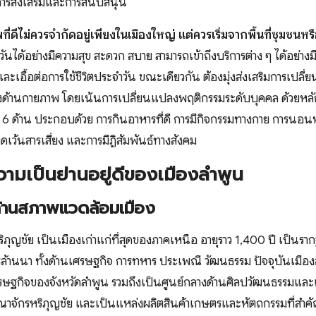
การส่งเสริมและการสนับสนุน
ี่ดีไม่ควรจำกัดอยู่เพียงในเมืองใหญ่ แต่ควรเริ่มจากพื้นที่ชุมชนหร
ำวันได้อย่างมีความสุข สะดวก สบาย สามารถเข้าถึงบริการต่าง ๆ ได้อย่าง
ละเอื้อต่อการใช้ชีวิตประจำวัน ขณะเดียวกัน ต้องมุ่งส่งเสริมการเปล
งด้านกายภาพ โดยเน้นการเปลี่ยนแปลงพฤติกรรมระดับบุคคล ด้วยหลักเว
 6 ด้าน ประกอบด้วย การกินอาหารที่ดี การมีกิจกรรมทางกาย การนอนห
ดเว้นสารเสี่ยง และการมีฏิสัมพันธ์ทางสังคม
มเป็นย่านอยู่ดีของเมืองลำพูน
้านสภาพแวดล้อมเมือง
ภุญชัย เป็นเมืองเก่าแก่ที่สุดของภาคเหนือ อายุราว 1,400 ปี เป็นราก
ล้านนา ทั้งด้านเศรษฐกิจ การทหาร ประเพณี วัฒนธรรม ปัจจุบันเมือง
ศรษฐกิจของจังหวัดลำพูน รวมถึงเป็นศูนย์กลางด้านศิลปวัฒนธรรมและแห
าณาจักรหริภุญชัย และเป็นแหล่งผลิตสินค้าเกษตรและหัตถกรรมที่สำคั