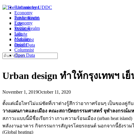
Skip
Environment
to
Economy
Environment
content
Public Realm
Economy
Life
Public Realm
Mobility
Life
Insight
Mobility
Columnist
Insight
Open Data
Columnist
Search
Open Data
for:
Urban design ทำให้กรุงเทพฯ เย็
November 1, 2019
October 11, 2020
ตั้งแต่เมื่อไหร่ไม่แน่ชัดที่เราต่างรู้สึกว่าอากาศร้อนๆ เป็นของค
วางแผนภาคและเมือง คณะสถาปัตยกรรมศาสตร์ จุฬาลงกรณ์มหา
สภาวะแบบนี้มีชื่อเรียกว่า เกาะความร้อนเมือง (urban heat islan
พลังงานอาคาร กิจกรรมการสัญจรโดยรถยนต์ นอกจากนี้ยังรวมไปถึ
(Global heating)