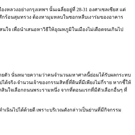
องหลวงอย่างกรุงเทพฯ นั้นเฉลี่ยอยู่ที่ 28-31 องศาเซลเซียส แต่
จึงรู้สึกร้อนสุมทรวง ต้องหามุมหลบในซอกหลืบเงาร่มของอาคาร
าสนใจ เพื่อนำเสนอหาวิธีให้อุณหภูมิในเมืองไม่เดือดจนเกินไป
ังขยายตัว นั่นหมายความว่าคนจำนวนมหาศาลนี้ย่อมได้รับผลกระทบ
ริง-จำนวนเจ้าของกรรมสิทธิ์ที่ดินที่มีเพียงไม่กี่ราย หากชี้ให้
ัดสินใจเลือกถนนพระรามหนึ่ง จากที่ตอนแรกที่มีตัวเลือกอื่นๆ ที่
ำเนินไปได้ด้วยดี เพราะบริเวณดังกล่าวเป็นย่านที่มีกิจกรรม