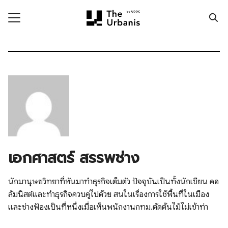
Skip
to
content
Search
for:
ronment
nomy
ic Realm
ity
เอกศาสตร์ สรรพช่าง
ht
mnist
นักมานุษยวิทยาที่หันมาทำธุรกิจเต็มตัว ปัจจุบันเป็นทั้งนักเขียน คอ
n Data
ลัมนิสต์และทำธุรกิจควบคู่ไปด้วย สนในเรื่องการใช้พื้นที่ในเมือง
และช่างฟ้องเป็นที่หนึ่งเมื่อเห็นพนักงานกทม.ตัดต้นไม้ไม่เข้าท่า