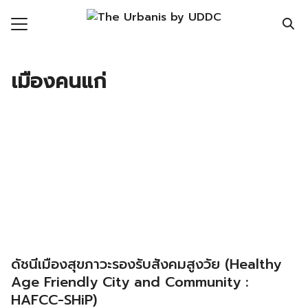
Skip
to
content
Search
for:
เมืองคนแก่
ronment
nomy
ic Realm
ity
ht
mnist
ดัชนีเมืองสุขภาวะรองรับสังคมสูงวัย (Healthy
n Data
Age Friendly City and Community :
HAFCC-SHiP)